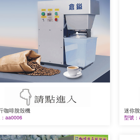
公斤咖啡脫殼機
迷你脫
：aa0006
型號：a