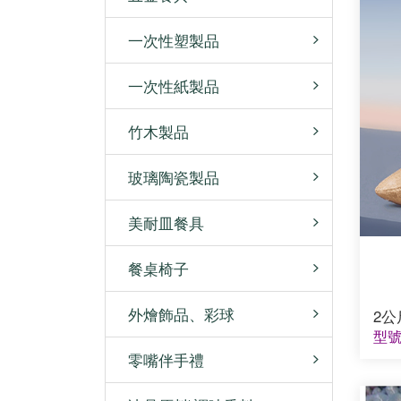
一次性塑製品
一次性紙製品
竹木製品
玻璃陶瓷製品
美耐皿餐具
餐桌椅子
外燴飾品、彩球
2
型號
零嘴伴手禮