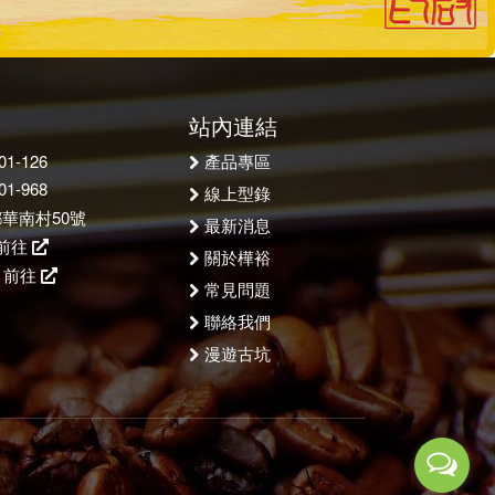
站內連結
產品專區
1-126
1-968
線上型錄
華南村50號
最新消息
前往
關於樺裕
：
前往
常見問題
聯絡我們
漫遊古坑