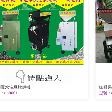
曬豆水洗豆脫殼機
咖啡果
：aa0001
型號：a