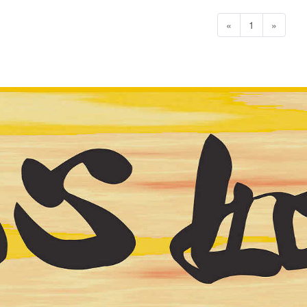
«
1
»