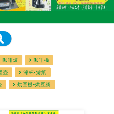
咖啡爐
咖啡機
溫壺
濾杯•濾紙
壺
烘豆機•烘豆網