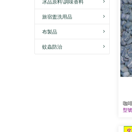
冰品原料\調味香料
旅宿盥洗用品
布製品
蚊蟲防治
咖
型號