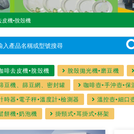
去皮機•脫殼機
咖啡去皮機•脫殼機
脫殼拋光機•磨豆機
篩豆機、篩豆網、密封罐
咖啡壺•手沖壺•保
計時器•電子秤•溫度計•檢測器
溫控壺•細口
鬆餅機•奶泡機
掛頸式•耳掛式•杯架