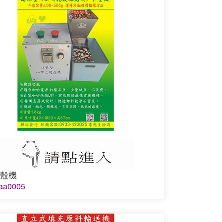
殼機
a0005