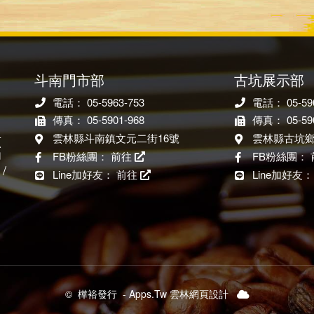
斗南門市部
古坑展示部
電話： 05-5963-753
電話： 05-590
傳真： 05-5901-968
傳真： 05-590
雲林縣斗南鎮文元二街16號
雲林縣古坑鄉
原
印
FB粉絲團：
前往
FB粉絲團：
/
Line加好友：
前往
Line加好友
山
©
樺裕發行
-
Apps.Tw 雲林網頁設計