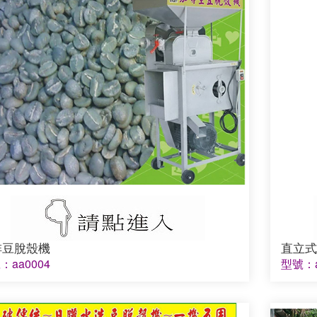
啡豆脫殼機
直立式
：aa0004
型號：a